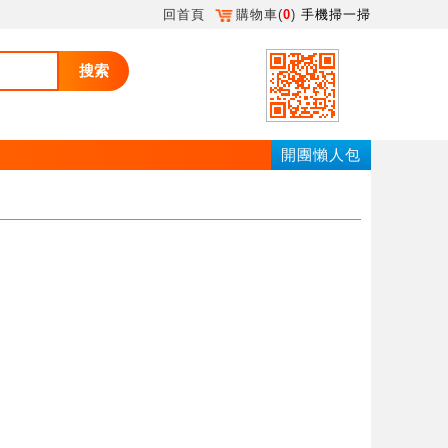
回首頁
購物車(
0
)
手機掃一掃
搜索
開團懶人包