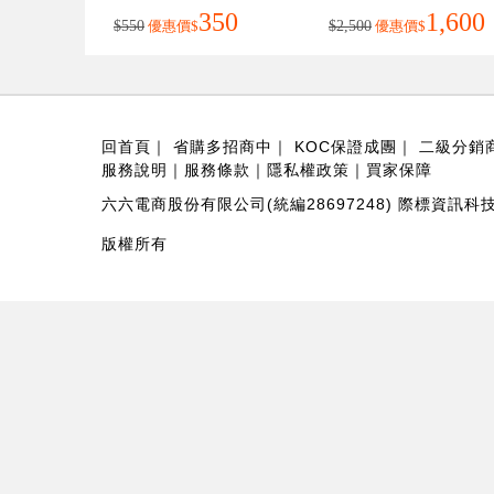
350
1,600
$550
優惠價
$
$2,500
優惠價
$
回首頁
｜
省購多招商中
｜
KOC保證成團
｜
二級分銷
服務說明
｜
服務條款
｜
隱私權政策
｜
買家保障
六六電商股份有限公司(統編28697248) 際標資訊科技
版權所有