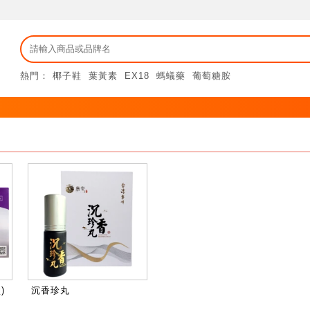
熱門：
椰子鞋
葉黃素
EX18
螞蟻藥
葡萄糖胺
)
沉香珍丸