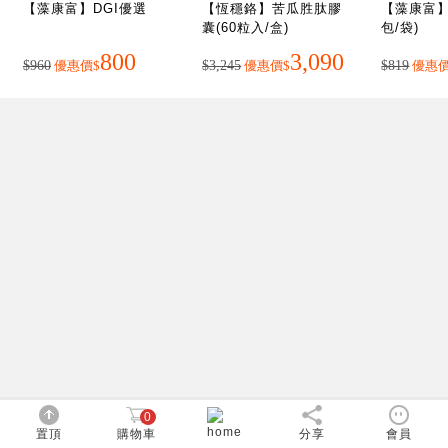
【藻康富】DGI優選
【恆穩鉻】苦瓜胜肽膠
【藻康富】
囊(60粒入/盒)
包/袋)
800
3,090
$960
優惠價
$
$3,245
優惠價
$
$819
優惠
加碼送
加碼送
加
150
150
$
$
$
0
置頂
購物車
分享
會員