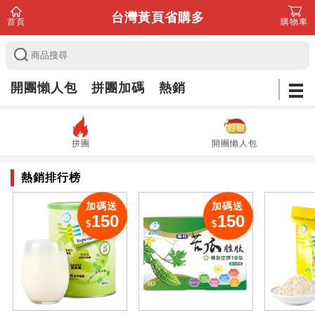
台灣黃頁省購多
首頁
購物車
開團懶人包
拼團加碼
熱銷
拼團
開團懶人包
熱銷排行榜
加碼送
加碼送
150
150
$
$