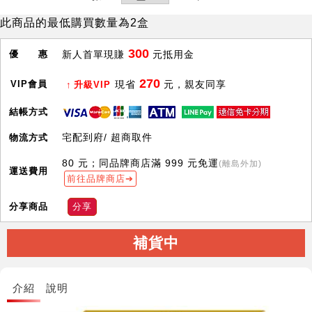
此商品的最低購買數量為2盒
300
優 惠
新人首單現賺
元抵用金
270
VIP會員
現省
元，親友同享
升級VIP
結帳方式
宅配到府/ 超商取件
物流方式
80 元；同品牌商店滿 999 元免運
(離島外加)
運送費用
前往品牌商店
分享商品
分享
補貨中
介紹
說明