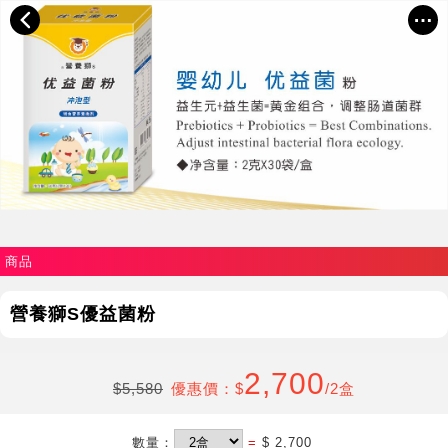
商品
營養獅S優益菌粉
2,700
$5,580
優惠價：$
/2盒
數量：
=
$ 2,700