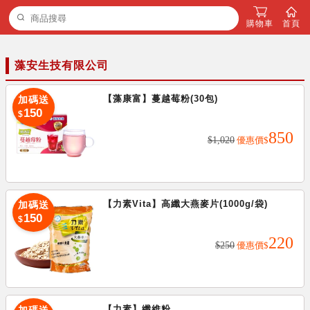
購物車
首頁
藻安生技有限公司
【藻康富】蔓越莓粉(30包)
加碼送
150
$
850
$1,020
優惠價
$
【力素Vita】高纖大燕麥片(1000g/袋)
加碼送
加碼送
150
$
220
150
$
$250
優惠價
$
【力素】纖維粉