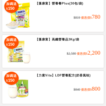
【藻康富】營養餐Plus(30包/袋)
加碼送
加碼送
150
$
780
150
$
$819
優惠價
$
【藻康富】高纖營養品3Kg/袋
加碼送
加碼送
150
$
2,200
150
$
$2,580
優惠價
$
【力素Vita】LDF營養配方(奶香風味)
加碼送
加碼送
150
$
800
150
$
$840
優惠價
$