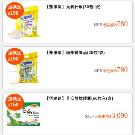
【藻康富】元氣什穀(30包/袋)
加碼送
加碼送
150
$
780
150
$
$819
優惠價
$
【藻康富】綠藻營養品(30包/袋)
加碼送
加碼送
150
$
780
150
$
$819
優惠價
$
【恆穩鉻】苦瓜胜肽膠囊(60粒入/盒)
加碼送
加碼送
150
$
3,090
150
$
$3,245
優惠價
$