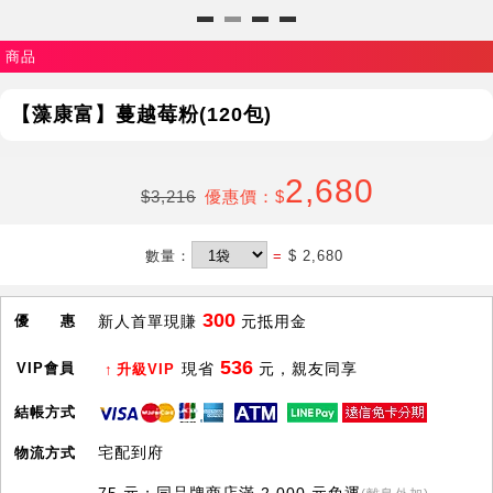
商品
【藻康富】蔓越莓粉(120包)
2,680
$3,216
優惠價：$
數量：
=
$ 2,680
300
優 惠
新人首單現賺
元抵用金
536
VIP會員
現省
元，親友同享
升級VIP
結帳方式
宅配到府
物流方式