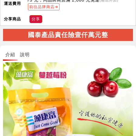
75 元；同品牌商店滿 2,000 元免運
(離島外加)
運送費用
前往品牌商店
分享商品
分享
國泰產品責任險壹仟萬元整
介紹
說明