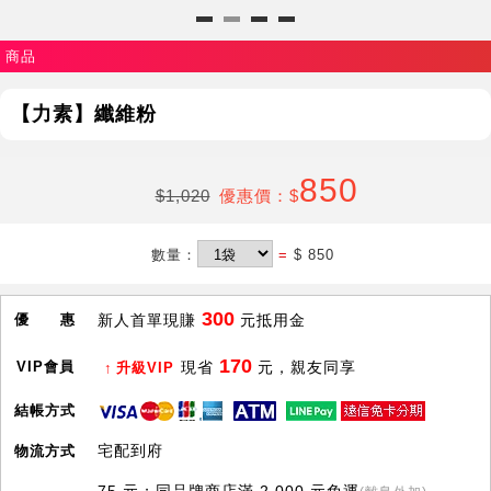
商品
【力素】纖維粉
850
$1,020
優惠價：$
數量：
=
$ 850
300
優 惠
新人首單現賺
元抵用金
170
VIP會員
現省
元，親友同享
升級VIP
結帳方式
宅配到府
物流方式