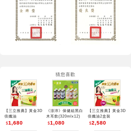
猜您喜歡
【三立推薦】黃金3D
《澎沛》保健組黑白
【三立推薦】黃金3D
倍孅油
木耳飲(320mlx12)
倍孅油2盒裝
1,680
1,080
2,580
$
$
$