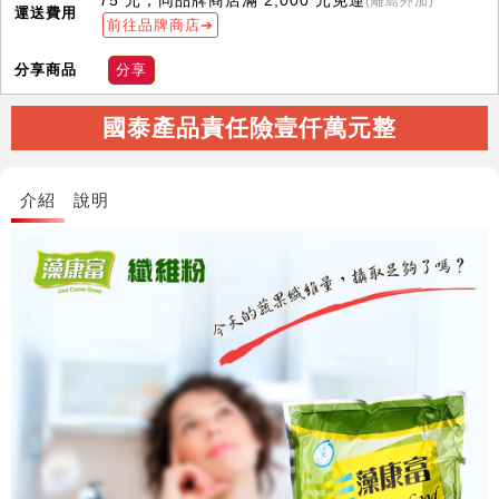
75 元；同品牌商店滿 2,000 元免運
(離島外加)
運送費用
前往品牌商店
分享商品
分享
國泰產品責任險壹仟萬元整
介紹
說明